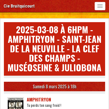
Cie Bruitquicourt
Toggl
navig
A
l
l
2025-03-08 À 6HPM -
e
r
AMPHITRYON - SAINT-JEAN
a
u
DE LA NEUVILLE - LA CLEF
c
o
DES CHAMPS -
n
t
MUSÉOSEINE & JULIOBONA
e
n
u
p
r
Samedi 8 mars 2025
à 18h
i
n
c
AMPHITRYON
i
Tu perds ton sang froid !
p