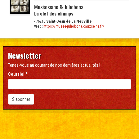
a
Muséoseine & Juliobona
l
La clef des champs
- 76210
Saint-Jean de La Neuville
Web:
https://musee-juliobona.cauxseine.fr/
Newsletter
Tenez-vous au courant de nos dernières actualités !
Courriel
*
S'abonner