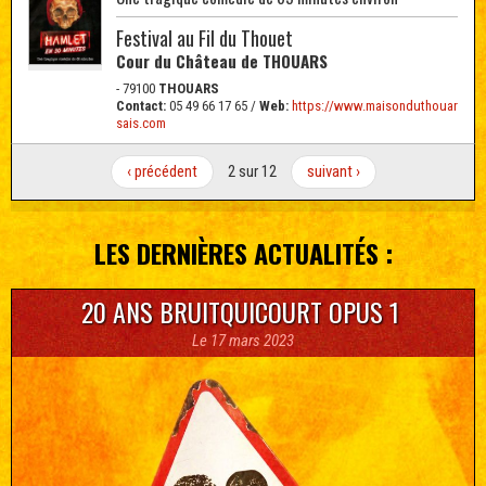
a
l
Festival au Fil du Thouet
Cour du Château de THOUARS
- 79100
THOUARS
Contact:
05 49 66 17 65 /
Web:
https://www.maisonduthouar
sais.com
‹ précédent
2 sur 12
suivant ›
LES DERNIÈRES ACTUALITÉS :
20 ANS BRUITQUICOURT OPUS 1
Le 17 mars 2023