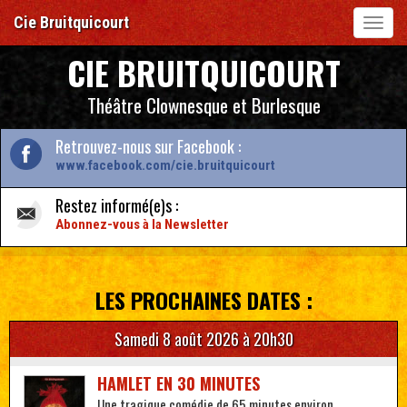
Cie Bruitquicourt
Toggl
navig
A
CIE BRUITQUICOURT
l
l
Théâtre Clownesque et Burlesque
e
r
a
Retrouvez-nous sur Facebook :
u
www.facebook.com/cie.bruitquicourt
c
o
Restez informé(e)s :
n
t
Abonnez-vous à la Newsletter
e
n
u
p
LES PROCHAINES DATES :
r
i
Samedi 8 août 2026
à 20h30
n
c
i
HAMLET EN 30 MINUTES
p
Une tragique comédie de 65 minutes environ